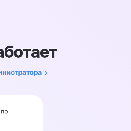
аботает
министратора
 по