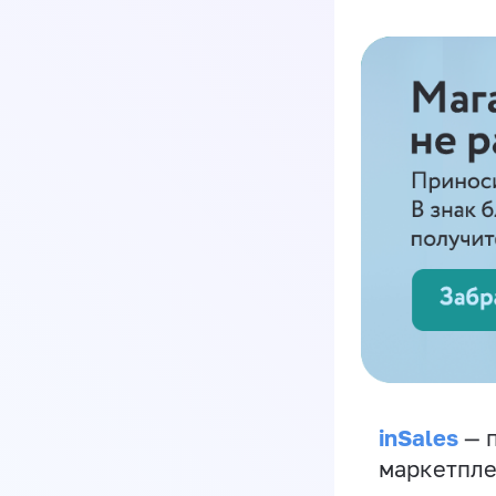
inSales
— п
маркетпле