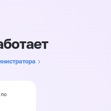
аботает
министратора
 по