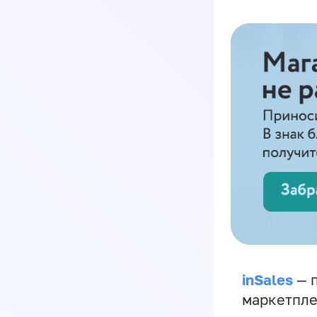
inSales
— п
маркетпле