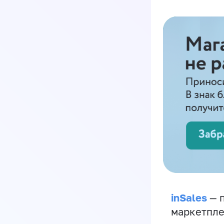
inSales
— п
маркетпле