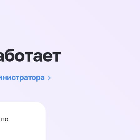
аботает
министратора
 по