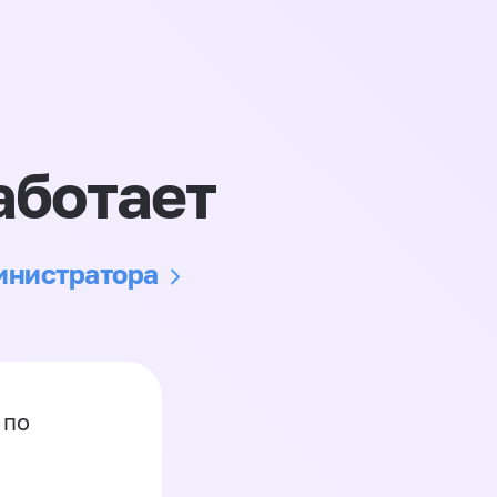
аботает
министратора
 по