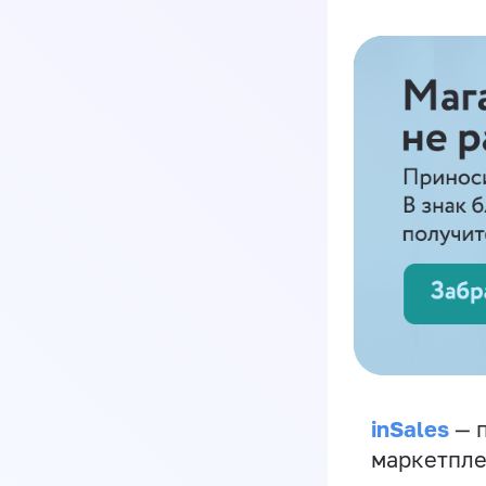
inSales
— п
маркетпле