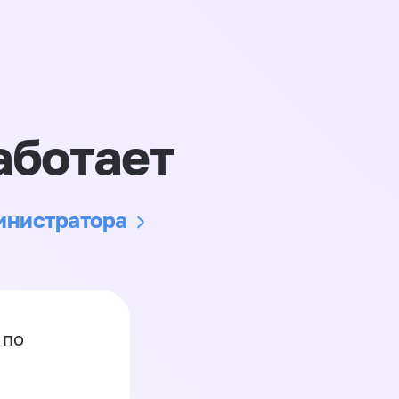
аботает
министратора
 по