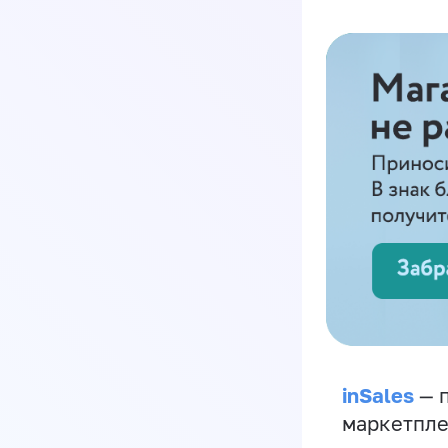
inSales
— п
маркетпле