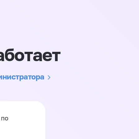
аботает
министратора
 по