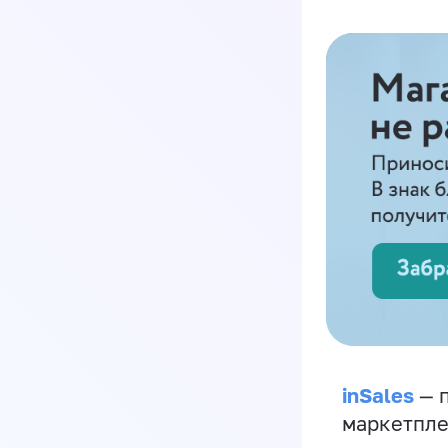
inSales
— п
маркетпле