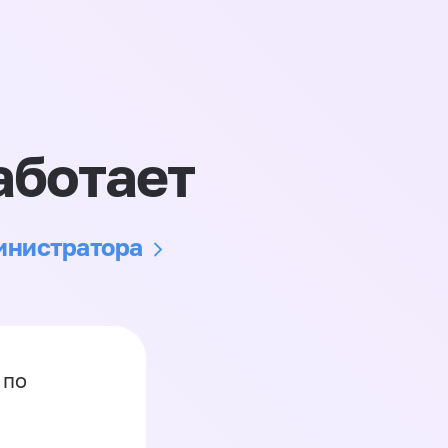
аботает
министратора
 по