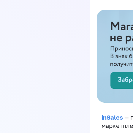
inSales
— п
маркетпле