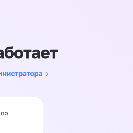
аботает
министратора
 по