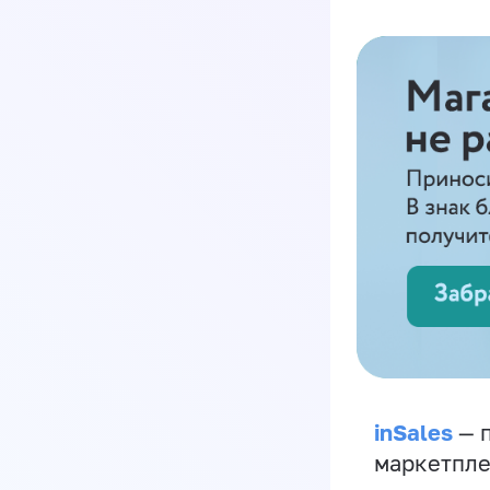
inSales
— п
маркетпле