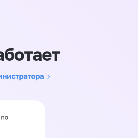
аботает
министратора
 по