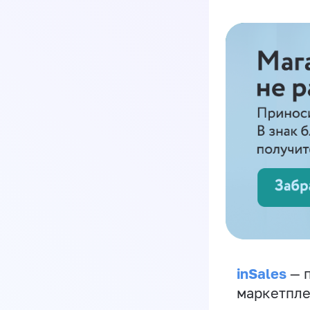
inSales
— п
маркетпле