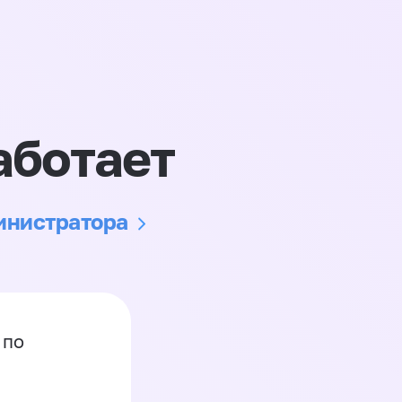
аботает
министратора
 по