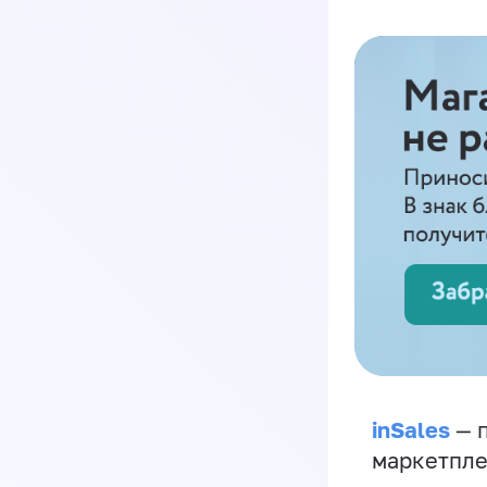
inSales
— п
маркетпле