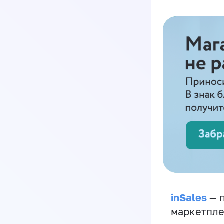
inSales
— п
маркетпле