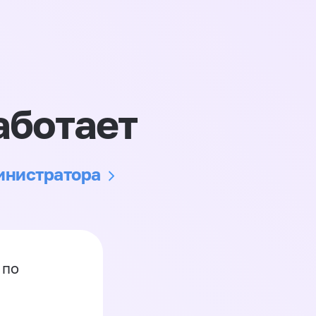
аботает
министратора
 по