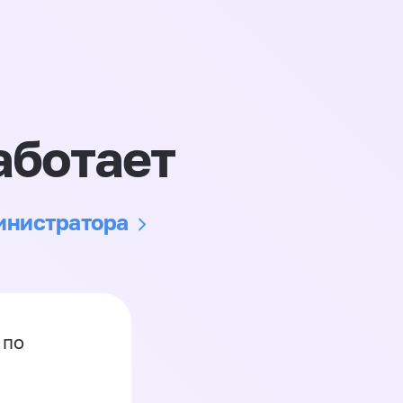
аботает
министратора
 по