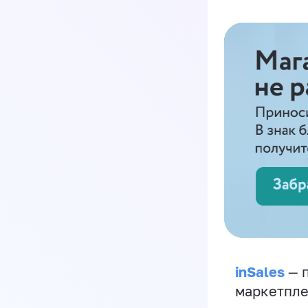
inSales
— п
маркетпле