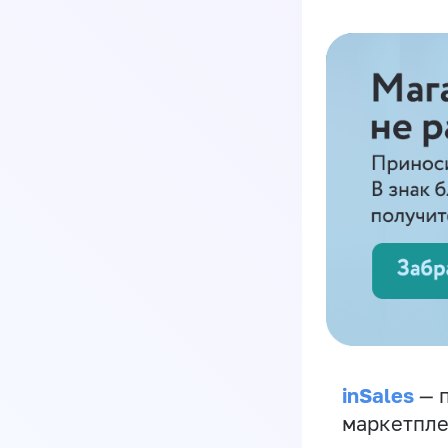
inSales
— п
маркетпле