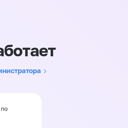
аботает
министратора
 по