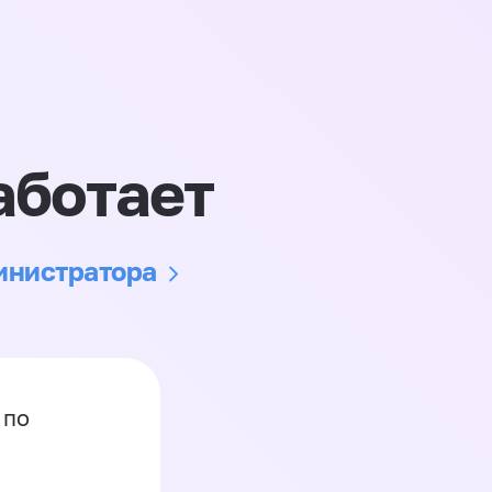
аботает
министратора
 по