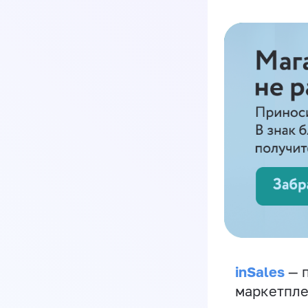
inSales
— п
маркетпле