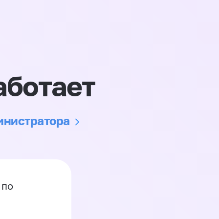
аботает
министратора
 по