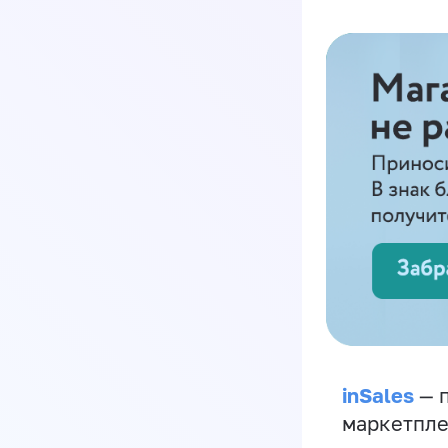
inSales
— п
маркетпле