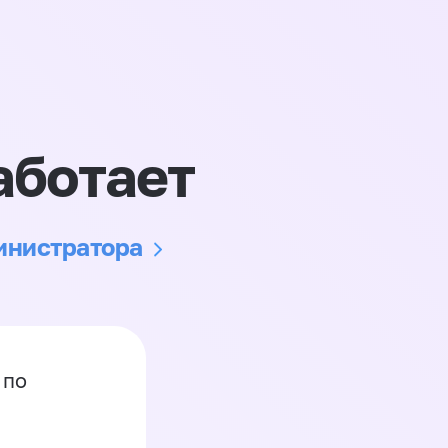
аботает
министратора
 по