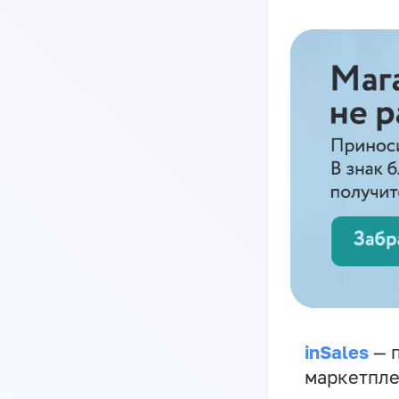
inSales
— п
маркетпле