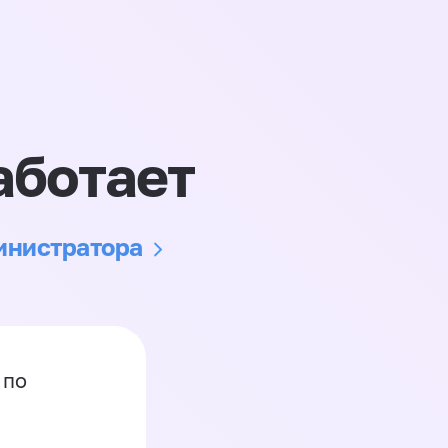
аботает
министратора
 по