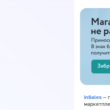
inSales
— п
маркетпле