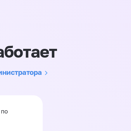
аботает
министратора
 по