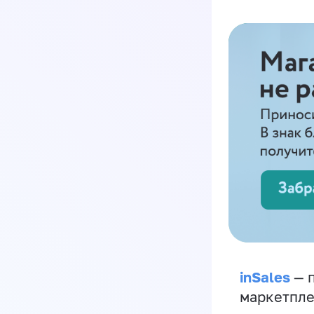
inSales
— п
маркетпле