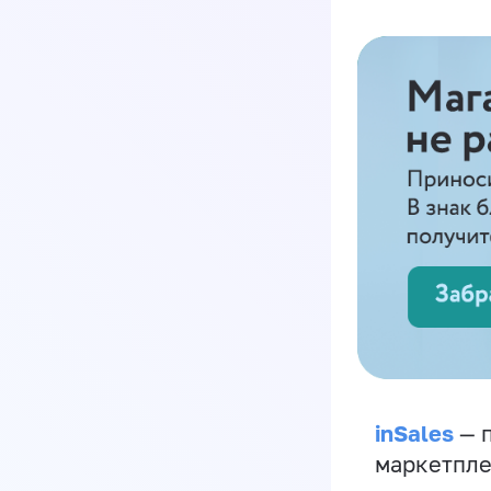
inSales
— п
маркетпле