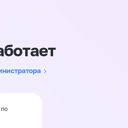
аботает
министратора
 по