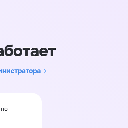
аботает
министратора
 по