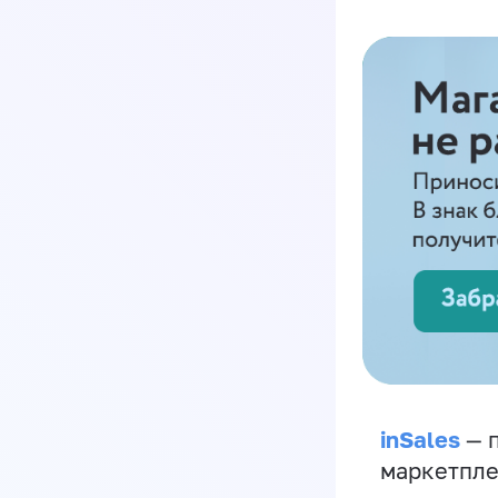
inSales
— п
маркетпле