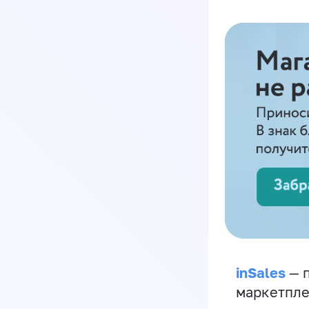
inSales
— п
маркетпле