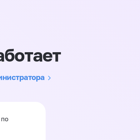
аботает
министратора
 по