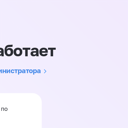
аботает
министратора
 по