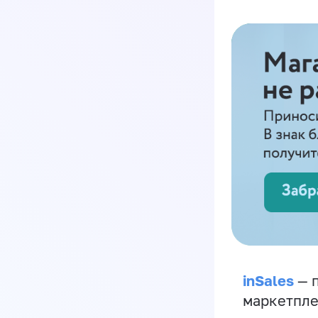
inSales
— п
маркетпле