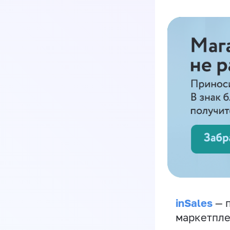
inSales
— п
маркетпле