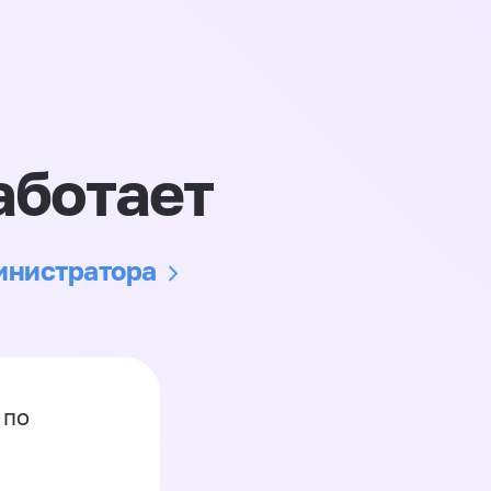
аботает
министратора
 по