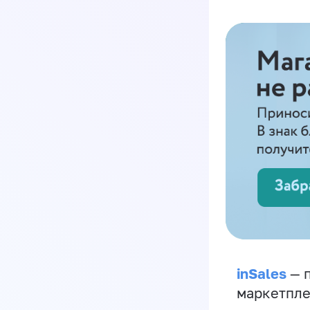
inSales
— п
маркетпле