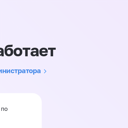
аботает
министратора
 по