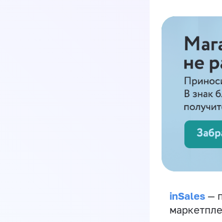
inSales
— п
маркетпле