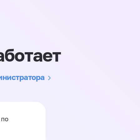
аботает
министратора
 по