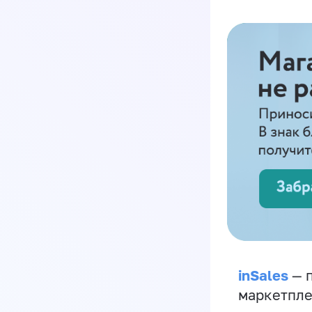
inSales
— п
маркетпле