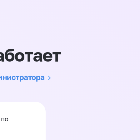
аботает
министратора
 по