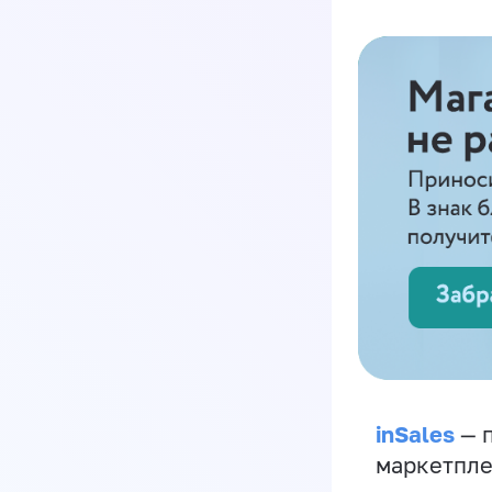
inSales
— п
маркетпле