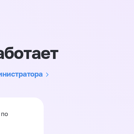
аботает
министратора
 по