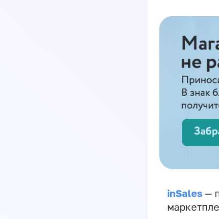
inSales
— п
маркетпле