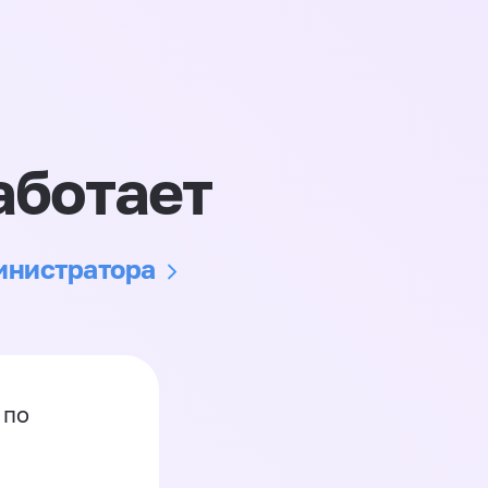
аботает
министратора
 по