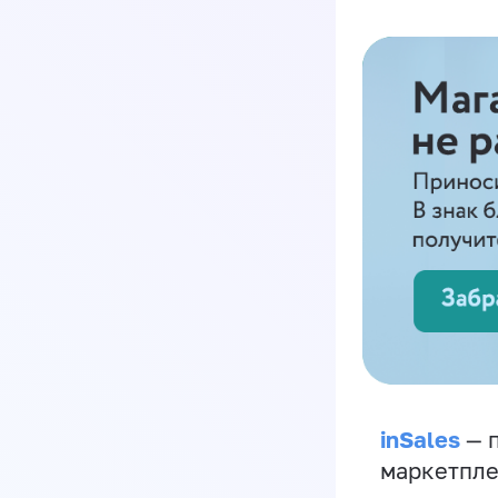
inSales
— п
маркетпле