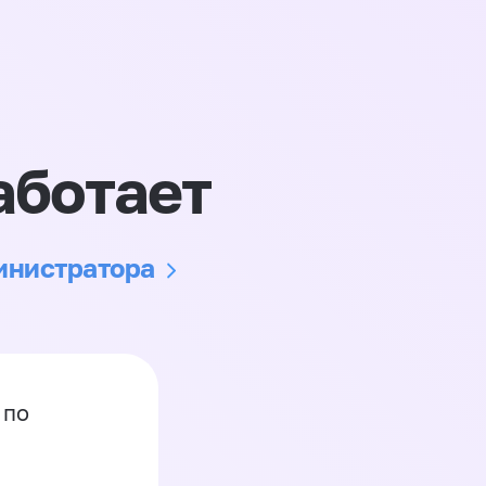
аботает
министратора
 по