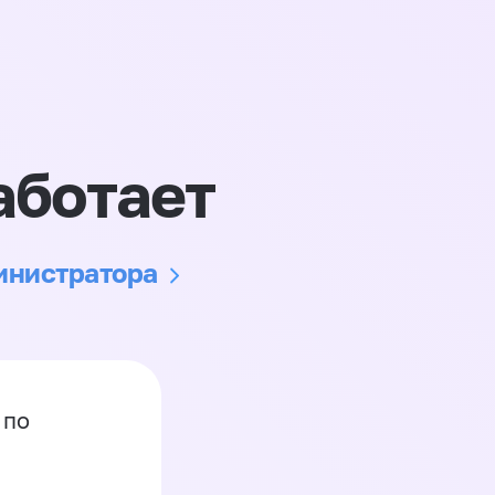
аботает
министратора
 по