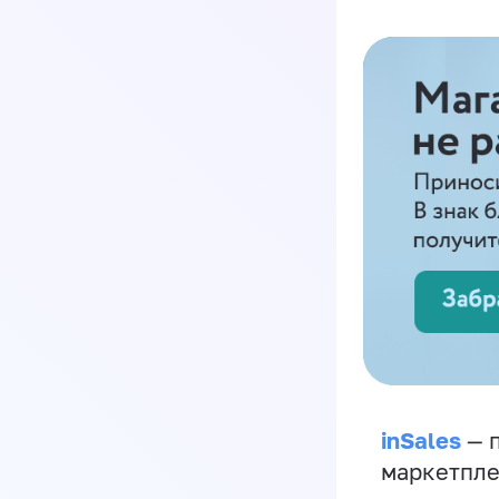
inSales
— п
маркетпле