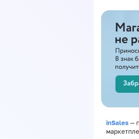
inSales
— п
маркетпле