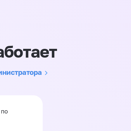
аботает
министратора
 по