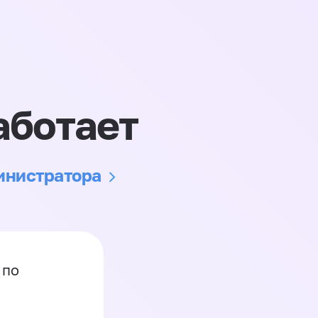
аботает
министратора
 по