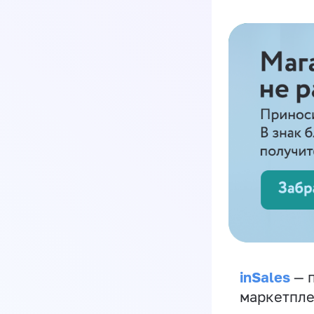
inSales
— п
маркетпле